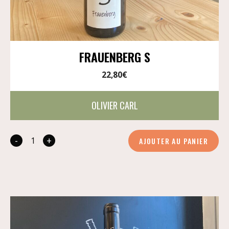
FRAUENBERG S
22,80
€
OLIVIER CARL
-
+
AJOUTER AU PANIER
quantité
de
Frauenberg
S