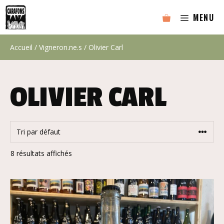
Aller
MENU
au
contenu
Accueil
/
Vigneron.ne.s
/ Olivier Carl
OLIVIER CARL
8 résultats affichés