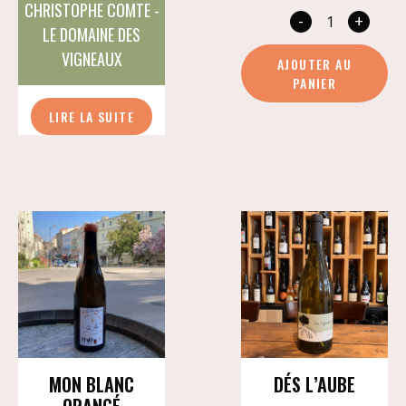
CHRISTOPHE COMTE -
-
+
quan
LE DOMAINE DES
de
VIGNEAUX
AJOUTER AU
Sach
PANIER
LIRE LA SUITE
MON BLANC
DÉS L’AUBE
ORANGÉ