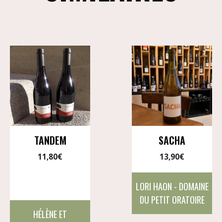
TANDEM
SACHA
11,80
€
13,90
€
LORI HAON - DOMAINE
DU PETIT ORATOIRE
HÉLÈNE ET