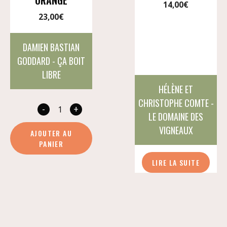
14,00
€
23,00
€
DAMIEN BASTIAN
GODDARD - ÇA BOIT
LIBRE
HÉLÈNE ET
CHRISTOPHE COMTE -
-
+
quantité
LE DOMAINE DES
de
VIGNEAUX
AJOUTER AU
Mon
PANIER
blanc
LIRE LA SUITE
orangé