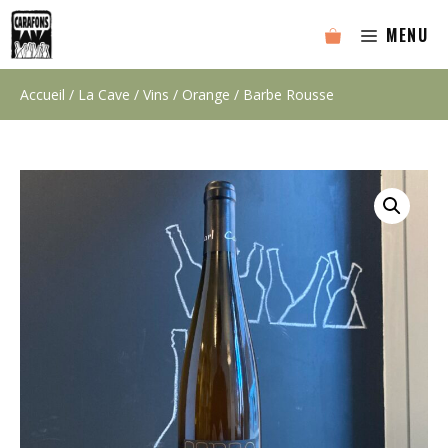
Aller
MENU
au
contenu
Accueil
/
La Cave
/
Vins
/
Orange
/ Barbe Rousse