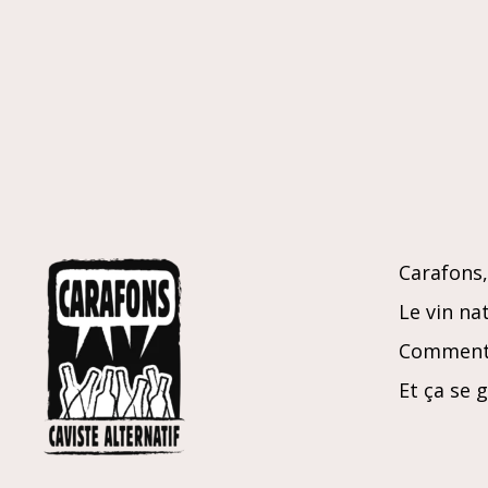
vilain
Carafons, 
Le vin nat
Comment 
Et ça se 