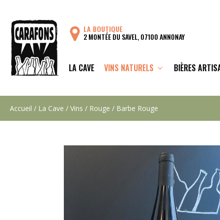
Aller
au
LA BOUTIQUE
contenu
2 MONTÉE DU SAVEL, 07100 ANNONAY
LA CAVE
VINS NATURELS
BIÈRES ARTIS
Accueil
/
La Cave
/
Vins
/
Rouge
/ Barbe Rouge