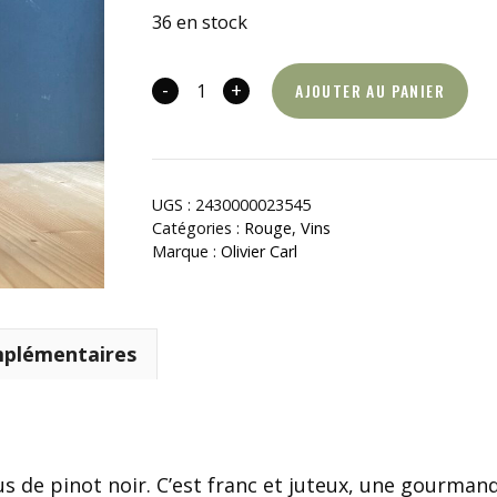
36 en stock
-
+
AJOUTER AU PANIER
quantité
de
Barbe
Rouge
UGS :
2430000023545
Catégories :
Rouge
,
Vins
Marque :
Olivier Carl
mplémentaires
 de pinot noir. C’est franc et juteux, une gourmand