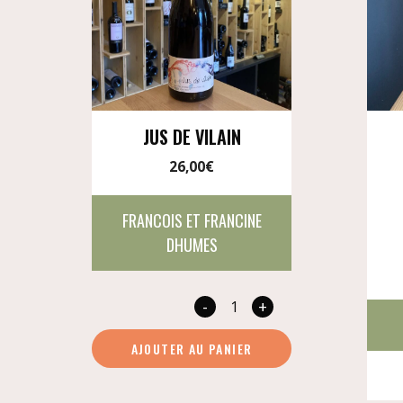
JUS DE VILAIN
26,00
€
FRANCOIS ET FRANCINE
DHUMES
-
+
quantité
de
AJOUTER AU PANIER
Jus
de