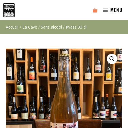
Aller
MENU
au
contenu
Accueil
/
La Cave
/
Sans alcool
/ Kvass 33 cl