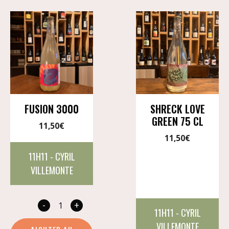
FUSION 3000
SHRECK LOVE
GREEN 75 CL
11,50
€
11,50
€
11H11 - CYRIL
VILLEMONTE
-
+
quantité
11H11 - CYRIL
de
VILLEMONTE