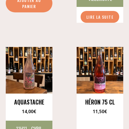
AJOUTER AU
Fusion
PANIER
3000
LIRE LA SUITE
AQUASTACHE
HÉRON 75 CL
14,00
€
11,50
€
11H11 - CYRIL