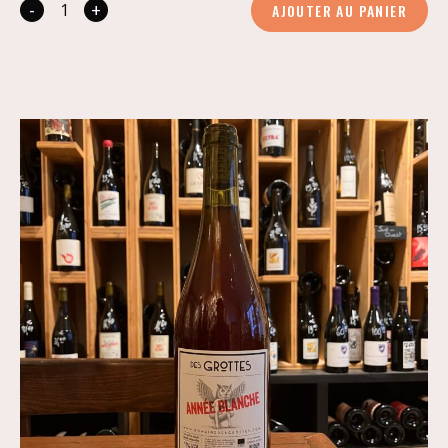
-
+
AJOUTER AU PANIER
quantité
de
11h53