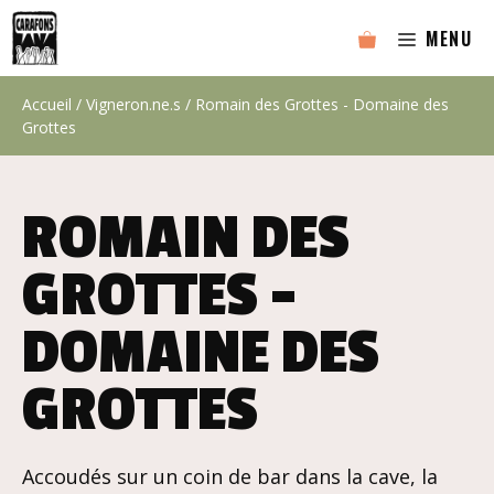
Aller
MENU
au
contenu
Accueil
/
Vigneron.ne.s
/ Romain des Grottes - Domaine des
Grottes
ROMAIN DES
GROTTES -
DOMAINE DES
GROTTES
Accoudés sur un coin de bar dans la cave, la