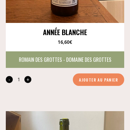
ANNÉE BLANCHE
16,60
€
ROMAIN DES GROTTES - DOMAINE DES GROTTES
-
+
AJOUTER AU PANIER
quantité
de
Année
Blanche