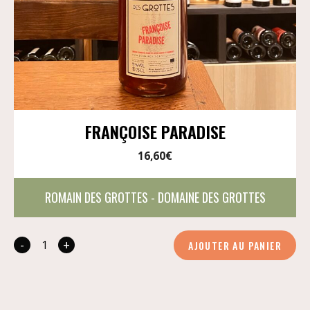
FRANÇOISE PARADISE
16,60
€
ROMAIN DES GROTTES - DOMAINE DES GROTTES
-
+
AJOUTER AU PANIER
quantité
de
Françoise
Paradise