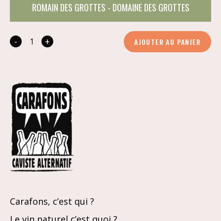
ROMAIN DES GROTTES - DOMAINE DES GROTTES
-
+
AJOUTER AU PANIER
quantité
de
Voulez-
vous
hybridez
avec
moi
ce
soir
?
Carafons, c’est qui ?
Le vin naturel c’est quoi ?