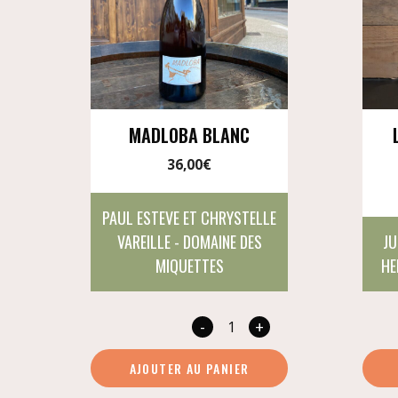
MADLOBA BLANC
36,00
€
PAUL ESTEVE ET CHRYSTELLE
VAREILLE - DOMAINE DES
JU
MIQUETTES
HE
-
+
quantité
de
AJOUTER AU PANIER
Madloba