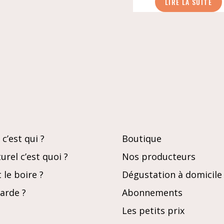
LIRE LA SUITE
dalle
en
pente
c’est qui ?
Boutique
urel c’est quoi ?
Nos producteurs
le boire ?
Dégustation à domicile
garde ?
Abonnements
Les petits prix