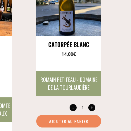
CATORPÉE BLANC
14,00
€
ROMAIN PETITEAU - DOMAINE
DE LA TOURLAUDIÈRE
COMTE
-
+
quantité
EAUX
de
AJOUTER AU PANIER
Catorpée