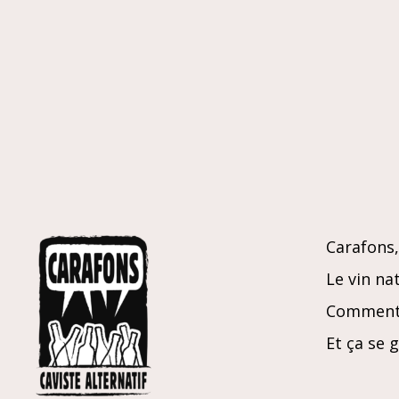
blanc
Carafons, 
Le vin nat
Comment 
Et ça se 