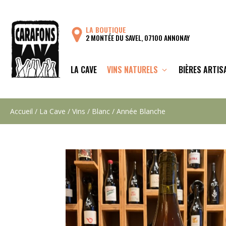
Aller
au
LA BOUTIQUE
contenu
2 MONTÉE DU SAVEL, 07100 ANNONAY
LA CAVE
VINS NATURELS
BIÈRES ARTIS
Accueil
/
La Cave
/
Vins
/
Blanc
/ Année Blanche