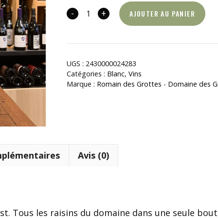
-
+
AJOUTER AU PANIER
quantité
de
Année
Blanche
UGS :
2430000024283
Catégories :
Blanc
,
Vins
Marque :
Romain des Grottes - Domaine des G
mplémentaires
Avis (0)
t. Tous les raisins du domaine dans une seule boute