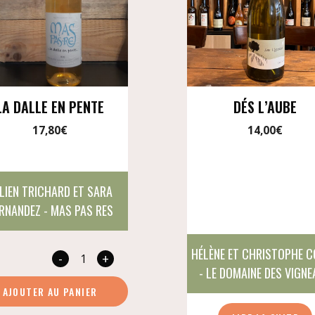
LA DALLE EN PENTE
DÉS L’AUBE
17,80
€
14,00
€
LIEN TRICHARD ET SARA
RNANDEZ - MAS PAS RES
HÉLÈNE ET CHRISTOPHE 
-
+
quantité
- LE DOMAINE DES VIGN
de
AJOUTER AU PANIER
La