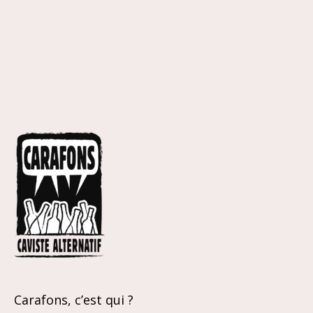
2022
20
-
-
Gewurztraminer
Gro
Carafons, c’est qui ?