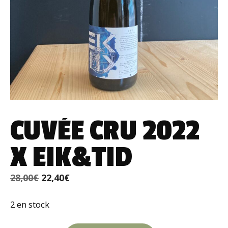
CUVÉE CRU 2022
X EIK&TID
Le
Le
28,00
€
22,40
€
prix
prix
2 en stock
initial
actuel
était :
est :