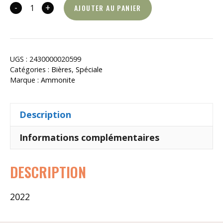
28,00€.
22,40€.
-
+
AJOUTER AU PANIER
quantité
de
Cuvée
Cru
UGS :
2430000020599
2022
Catégories :
Bières
,
Spéciale
X
Marque :
Ammonite
Eik&TID
Description
Informations complémentaires
DESCRIPTION
2022