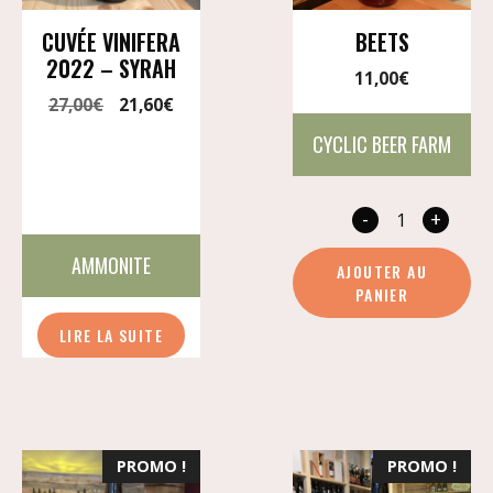
CUVÉE VINIFERA
BEETS
2022 – SYRAH
11,00
€
Le
Le
27,00
€
21,60
€
prix
prix
CYCLIC BEER FARM
initial
actuel
était :
est :
27,00€.
21,60€.
-
+
quan
de
AMMONITE
AJOUTER AU
Beet
PANIER
LIRE LA SUITE
PROMO !
PROMO !