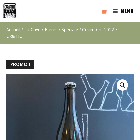
Aller
MENU
au
contenu
Accueil
/
La Cave
/
Bières
/
Spéciale
/ Cuvée Cru 2022 X
Eik&TID
PROMO !