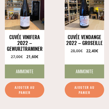
CUVÉE VINIFERA
CUVÉE VENDANGE
2022 –
2022 – GROSEILLE
GEWURZTRAMINER
Le
Le
28,00
€
22,40
€
prix
prix
Le
Le
27,00
€
21,60
€
initial
actue
prix
prix
était :
est :
initial
actuel
AMMONITE
AMMONITE
28,00€.
22,40
était :
est :
27,00€.
21,60€.
quantité
qu
AJOUTER AU
AJOUTER AU
de
de
PANIER
PANIER
Cuvée
Cu
Vinifera
Ve