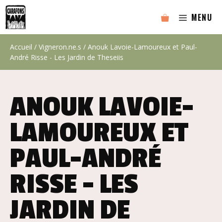
Aller
MENU
au
contenu
Accueil
/
Vigneron.ne.s
/ Anouk Lavoie-Lamoureux et Paul-
André Risse - Les Jardin de Theseiis
ANOUK LAVOIE-
LAMOUREUX ET
PAUL-ANDRÉ
RISSE - LES
JARDIN DE