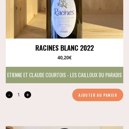
RACINES BLANC 2022
40,20
€
ETIENNE ET CLAUDE COURTOIS - LES CAILLOUX DU PARADIS
-
+
AJOUTER AU PANIER
quantité
de
Racines
Blanc