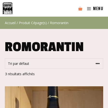
Aller
MENU
au
contenu
Accueil
/ Produit Cépage(s) / Romorantin
ROMORANTIN
3 résultats affichés