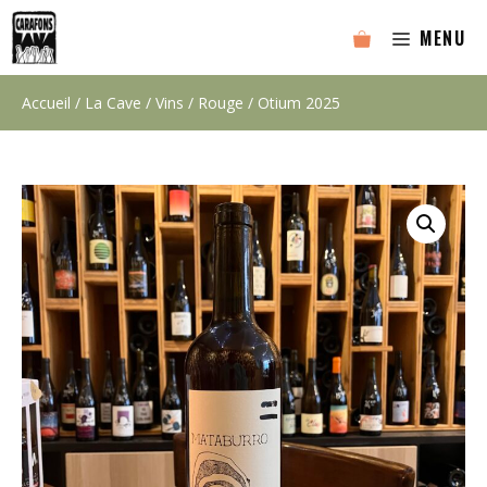
Aller
MENU
au
contenu
Accueil
/
La Cave
/
Vins
/
Rouge
/ Otium 2025