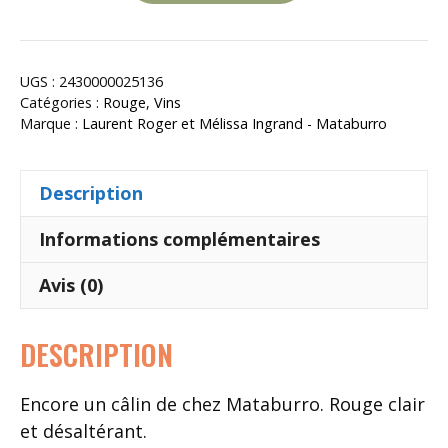
de
Otium
2025
UGS :
2430000025136
Catégories :
Rouge
,
Vins
Marque :
Laurent Roger et Mélissa Ingrand - Mataburro
Description
Informations complémentaires
Avis (0)
DESCRIPTION
Encore un câlin de chez Mataburro. Rouge clair
et désaltérant.