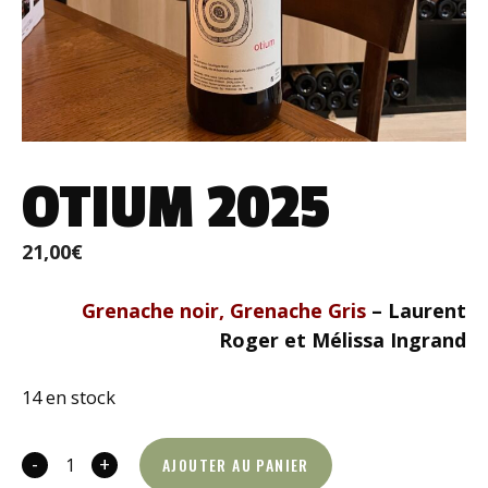
OTIUM 2025
21,00
€
Grenache noir, Grenache Gris
– Laurent
Roger et Mélissa Ingrand
14 en stock
-
+
AJOUTER AU PANIER
quantité