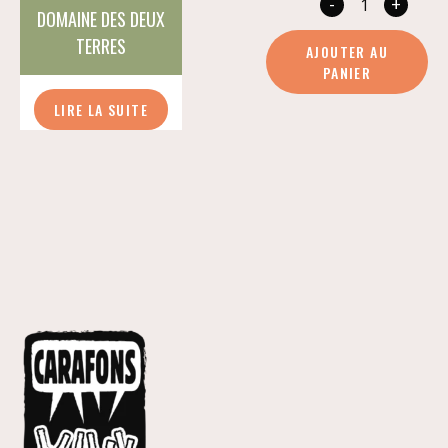
-
+
quan
DOMAINE DES DEUX
de
TERRES
AJOUTER AU
Glou
PANIER
LIRE LA SUITE