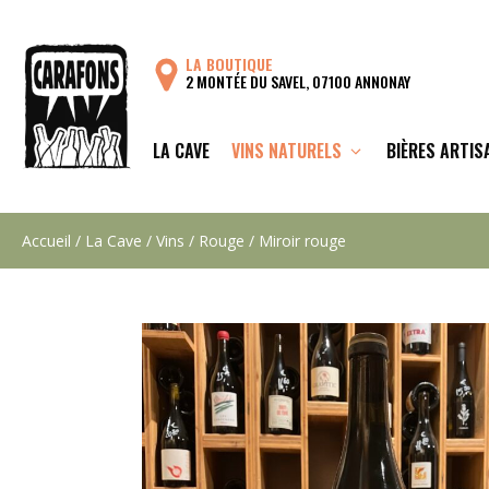
Aller
au
LA BOUTIQUE
contenu
2 MONTÉE DU SAVEL, 07100 ANNONAY
LA CAVE
VINS NATURELS
BIÈRES ARTIS
Accueil
/
La Cave
/
Vins
/
Rouge
/ Miroir rouge