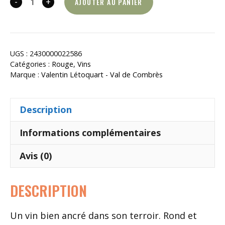
-
+
AJOUTER AU PANIER
quantité
de
L’ivresse
des
UGS :
2430000022586
Profondeurs
Catégories :
Rouge
,
Vins
Marque :
Valentin Létoquart - Val de Combrès
Description
Informations complémentaires
Avis (0)
DESCRIPTION
Un vin bien ancré dans son terroir. Rond et