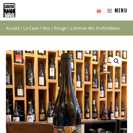
Aller
MENU
au
contenu
Accueil
/
La Cave
/
Vins
/
Rouge
/ L’ivresse des Profondeurs