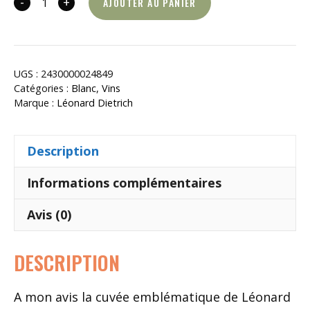
-
+
AJOUTER AU PANIER
quantité
de
Le
virage
UGS :
2430000024849
du
Catégories :
Blanc
,
Vins
Breitstein
Marque :
Léonard Dietrich
Description
Informations complémentaires
Avis (0)
DESCRIPTION
A mon avis la cuvée emblématique de Léonard