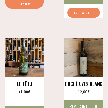
La
PANIER
dalle
LIRE LA SUITE
en
pente
LE TÊTU
DUCHÉ UZES BLANC
41,00
€
12,00
€
RÉMI CURTIL - DE