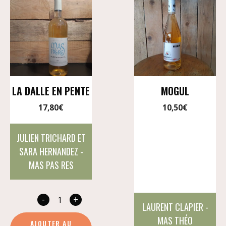
LA DALLE EN PENTE
MOGUL
17,80
€
10,50
€
JULIEN TRICHARD ET
SARA HERNANDEZ -
MAS PAS RES
-
+
quantité
LAURENT CLAPIER -
de
MAS THÉO
AJOUTER AU