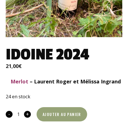
IDOINE 2024
21,00
€
Merlot
– Laurent Roger et Mélissa Ingrand
24 en stock
-
+
AJOUTER AU PANIER
quantité
de