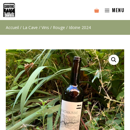
Aller
MENU
au
contenu
Accueil
/
La Cave
/
Vins
/
Rouge
/ Idoine 2024