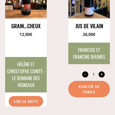
GRAIN…CHEUX
JUS DE VILAIN
12,00
€
26,00
€
FRANCOIS ET
FRANCINE DHUMES
HÉLÈNE ET
CHRISTOPHE COMTE -
-
+
quan
LE DOMAINE DES
de
VIGNEAUX
AJOUTER AU
Jus
PANIER
de
LIRE LA SUITE
vilai