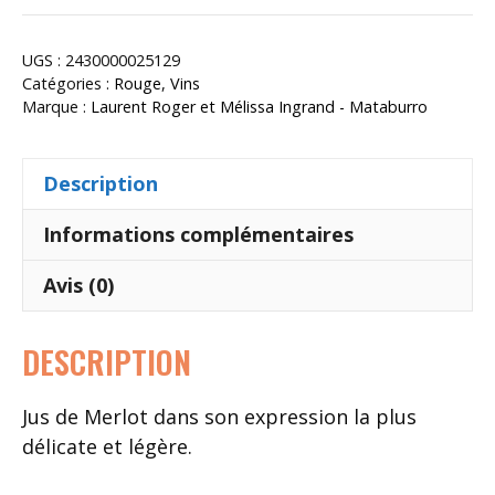
Idoine
2024
UGS :
2430000025129
Catégories :
Rouge
,
Vins
Marque :
Laurent Roger et Mélissa Ingrand - Mataburro
Description
Informations complémentaires
Avis (0)
DESCRIPTION
Jus de Merlot dans son expression la plus
délicate et légère.