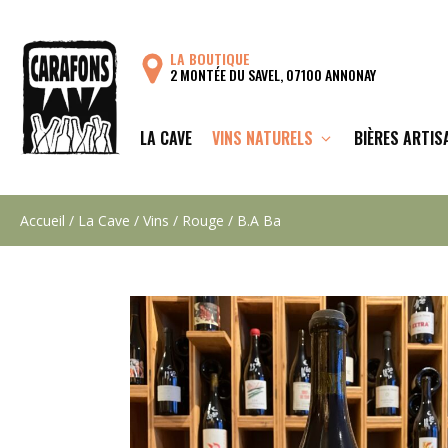
Aller
au
LA BOUTIQUE
contenu
2 MONTÉE DU SAVEL, 07100 ANNONAY
LA CAVE
VINS NATURELS
BIÈRES ARTIS
Accueil
/
La Cave
/
Vins
/
Rouge
/ B.A Ba