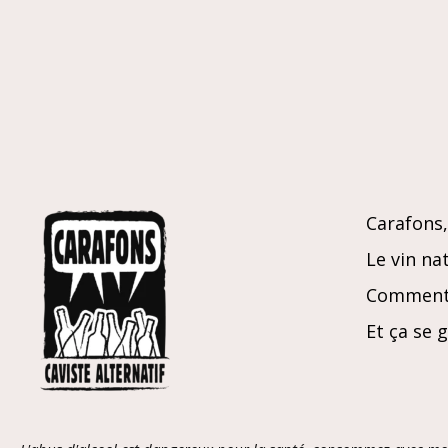
Carafons, 
Le vin nat
Comment 
Et ça se 