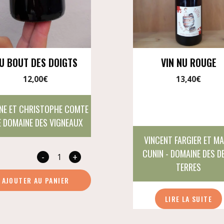
U BOUT DES DOIGTS
VIN NU ROUGE
12,00
€
13,40
€
NE ET CHRISTOPHE COMTE
E DOMAINE DES VIGNEAUX
VINCENT FARGIER ET M
CUNIN - DOMAINE DES D
-
+
quantité
TERRES
de
AJOUTER AU PANIER
Du
LIRE LA SUITE
bout
des