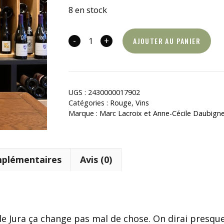
8 en stock
-
+
AJOUTER AU PANIER
quantité
de
B.A
Ba
UGS :
2430000017902
Catégories :
Rouge
,
Vins
Marque :
Marc Lacroix et Anne-Cécile Daubigne
mplémentaires
Avis (0)
e Jura ça change pas mal de chose. On dirai presque q