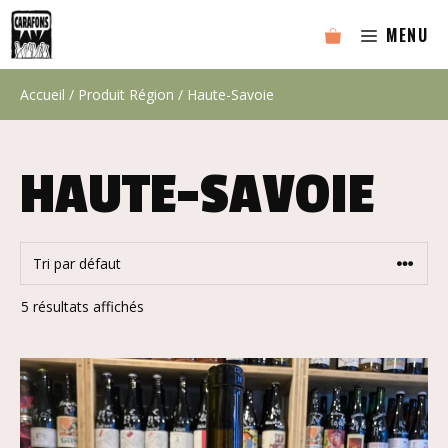
Aller
MENU
au
contenu
Accueil
/ Produit Région / Haute-Savoie
HAUTE-SAVOIE
5 résultats affichés