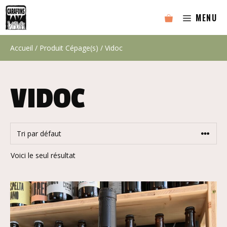
Aller
MENU
au
contenu
Accueil
/ Produit Cépage(s) / Vidoc
VIDOC
Voici le seul résultat