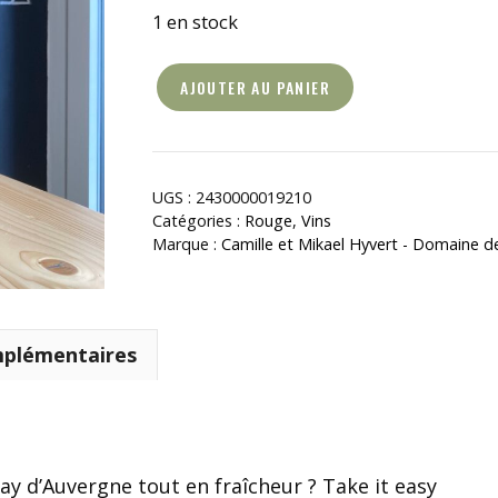
1 en stock
AJOUTER AU PANIER
quantité
de
Zone
Vigne
UGS :
2430000019210
Catégories :
Rouge
,
Vins
Marque :
Camille et Mikael Hyvert - Domaine de
mplémentaires
y d’Auvergne tout en fraîcheur ? Take it easy