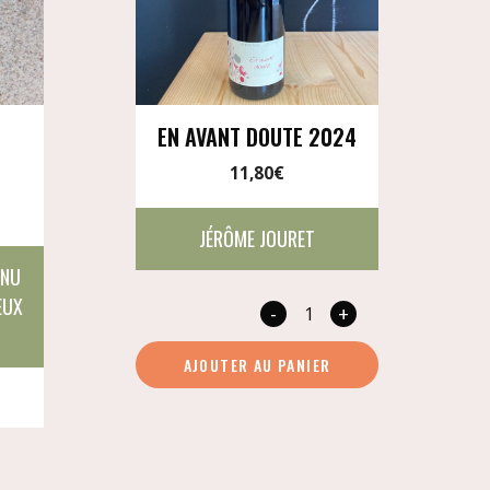
EN AVANT DOUTE 2024
11,80
€
JÉRÔME JOURET
ANU
EUX
-
+
quantité
de
AJOUTER AU PANIER
En
avant
doute
2024