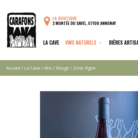
Aller
au
LA BOUTIQUE
contenu
2 MONTÉE DU SAVEL, 07100 ANNONAY
LA CAVE
VINS NATURELS
BIÈRES ARTIS
Accueil
/
La Cave
/
Vins
/
Rouge
/ Zone Vigne