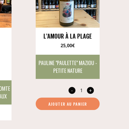
L’AMOUR À LA PLAGE
25,00
€
PAULINE "PAULETTE" MAZIOU -
PETITE NATURE
COMTE
-
+
quantité
EAUX
de
AJOUTER AU PANIER
L'amour
à
la