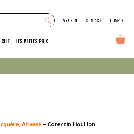
Zenith
2023
LIVRAISON
CONTACT
COMPTE
ICILE
LES PETITS PRIX
acquère, Altesse
– Corentin Houillon