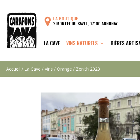
Aller
au
LA BOUTIQUE
contenu
2 MONTÉE DU SAVEL, 07100 ANNONAY
LA CAVE
VINS NATURELS
BIÈRES ARTIS
Accueil
/
La Cave
/
Vins
/
Orange
/ Zenith 2023