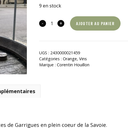
9 en stock
-
+
AJOUTER AU PANIER
quantité
de
Zenith
2023
UGS :
2430000021459
Catégories :
Orange
,
Vins
Marque :
Corentin Houillon
mplémentaires
es de Garrigues en plein coeur de la Savoie.