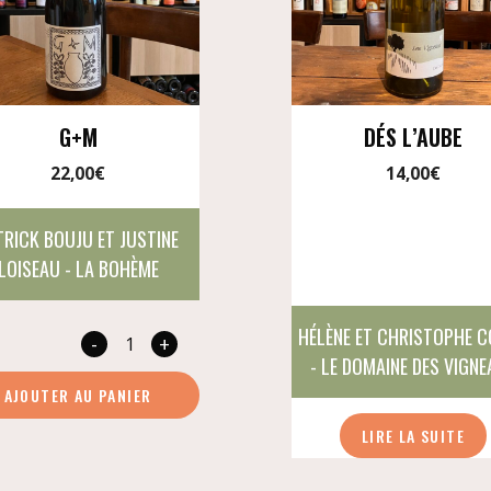
G+M
DÉS L’AUBE
22,00
€
14,00
€
TRICK BOUJU ET JUSTINE
LOISEAU - LA BOHÈME
HÉLÈNE ET CHRISTOPHE 
-
+
quantité
- LE DOMAINE DES VIGN
de
AJOUTER AU PANIER
G+M
LIRE LA SUITE