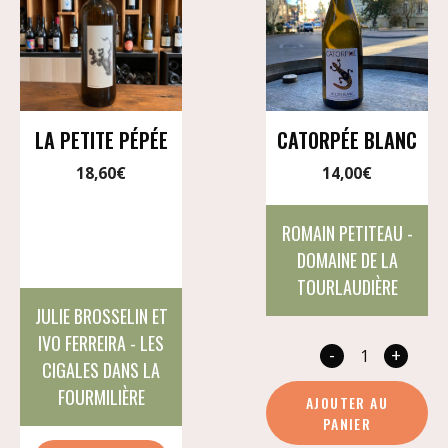
LA PETITE PÉPÉE
CATORPÉE BLANC
18,60
€
14,00
€
ROMAIN PETITEAU -
DOMAINE DE LA
TOURLAUDIÈRE
JULIE BROSSELIN ET
IVO FERREIRA - LES
-
+
quan
CIGALES DANS LA
de
FOURMILIÈRE
AJOUTER AU
Cato
PANIER