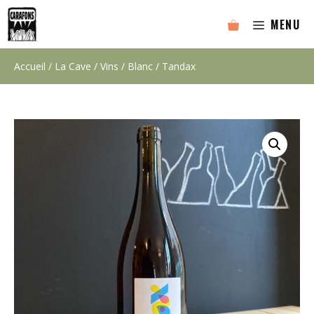
Aller
MENU
au
contenu
Accueil
/
La Cave
/
Vins
/
Blanc
/ Tandax