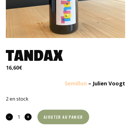
TANDAX
16,60
€
Semillon
– Julien Voogt
2 en stock
-
+
AJOUTER AU PANIER
quantité
de