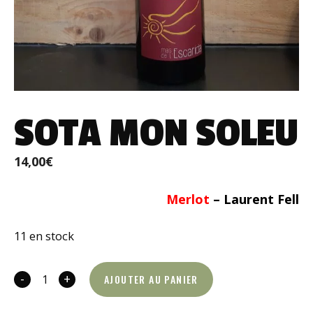
SOTA MON SOLEU
14,00
€
Merlot
– Laurent Fell
11 en stock
-
+
AJOUTER AU PANIER
quantité
de