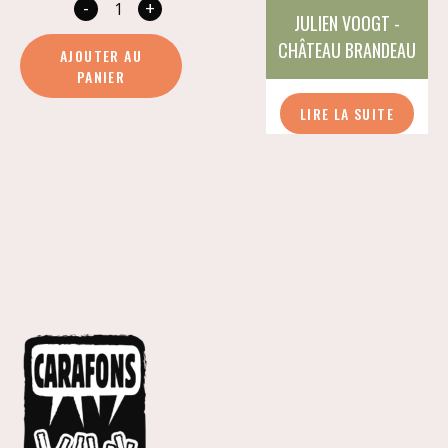
-
+
quantité
JULIEN VOOGT -
de
CHÂTEAU BRANDEAU
AJOUTER AU
Les
PANIER
Barriques
LIRE LA SUITE
d'Alice