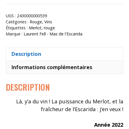
Sota
mon
UGS :
2430000000539
soleu
Catégories :
Rouge
,
Vins
Étiquettes :
Merlot
,
rouge
Marque :
Laurent Fell - Mas de l'Escarida
Description
Informations complémentaires
DESCRIPTION
Là, y’a du vin ! La puissance du Merlot, et la
fraîcheur de l’Escarida : j’en veux !
Année 2022