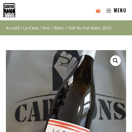
Aller
MENU
au
contenu
Accueil
/
La Cave
/
Vins
/
Blanc
/ Soif du mal blanc 2023