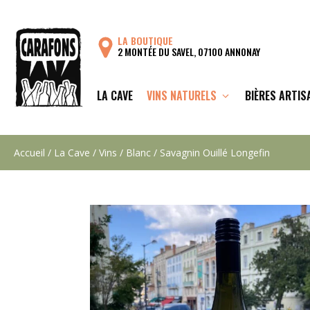
Aller
au
LA BOUTIQUE
contenu
2 MONTÉE DU SAVEL, 07100 ANNONAY
LA CAVE
VINS NATURELS
BIÈRES ARTIS
Accueil
/
La Cave
/
Vins
/
Blanc
/ Savagnin Ouillé Longefin