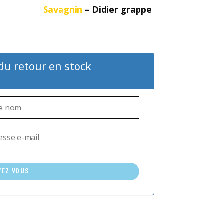
Savagnin
– Didier grappe
 du retour en stock
VEZ VOUS