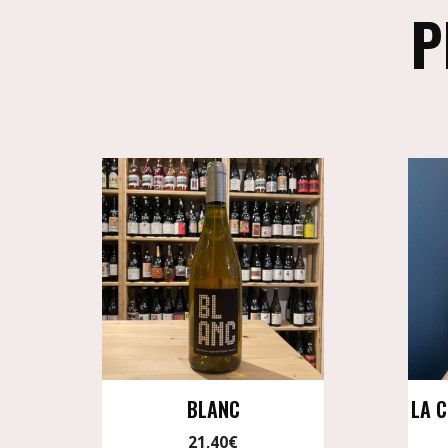
P
BLANC
LA 
21,40
€