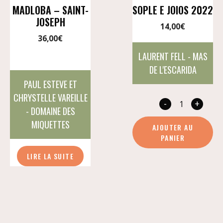
MADLOBA – SAINT-
SOPLE E JOIOS 2022
JOSEPH
14,00
€
36,00
€
LAURENT FELL - MAS
DE L'ESCARIDA
PAUL ESTEVE ET
CHRYSTELLE VAREILLE
-
+
quan
- DOMAINE DES
de
MIQUETTES
AJOUTER AU
Sopl
PANIER
e
LIRE LA SUITE
Joios
2022