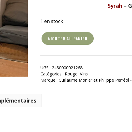
Syrah
– G
1 en stock
AJOUTER AU PANIER
quantité
de
Saint-
Joseph
UGS :
2430000021268
-
Catégories :
Rouge
,
Vins
Marque :
Guillaume Monier et Philippe Perréol
Châtelet
2022
mplémentaires