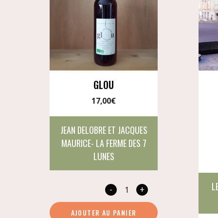
GLOU
17,00
€
JEAN DELOBRE ET JACQUES
MAURICE- LA FERME DES 7
LUNES
L
-
+
quantité
de
AJOUTER AU PANIER