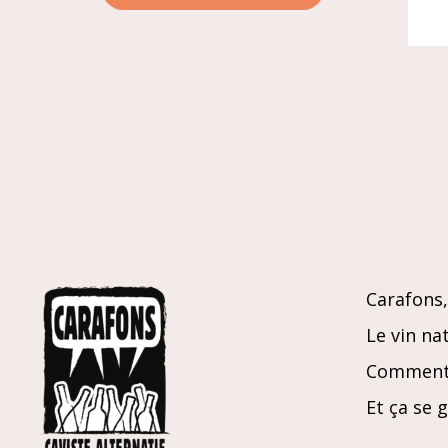
Glou
Carafons, 
Le vin nat
Comment 
Et ça se 