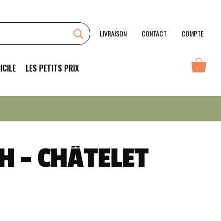
Saint-
Joseph
-
LIVRAISON
CONTACT
COMPTE
Châtelet
2022
ICILE
LES PETITS PRIX
H – CHÂTELET