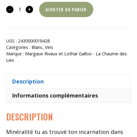
-
+
AJOUTER AU PANIER
quantité
de
Saint-
Aubin
UGS :
2430000018428
2023
Catégories :
Blanc
,
Vins
Marque :
Margaux Rivaux et Lothar Galloo - La Chaume des
Lies
Description
Informations complémentaires
DESCRIPTION
Minéralité tu as trouvé ton incarnation dans