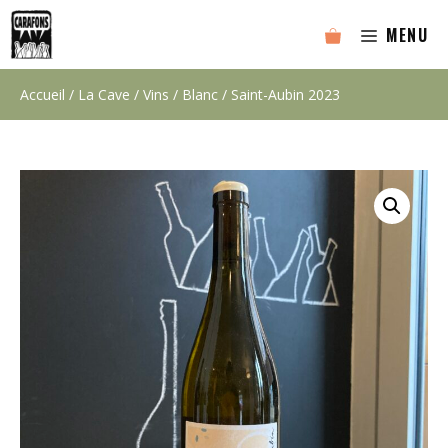
Aller
MENU
au
contenu
Accueil
/
La Cave
/
Vins
/
Blanc
/ Saint-Aubin 2023