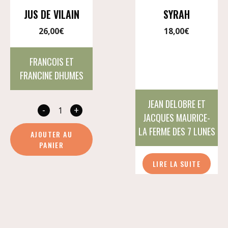
JUS DE VILAIN
SYRAH
26,00
€
18,00
€
FRANCOIS ET
FRANCINE DHUMES
JEAN DELOBRE ET
-
+
quantité
JACQUES MAURICE-
de
LA FERME DES 7 LUNES
AJOUTER AU
Jus
PANIER
de
LIRE LA SUITE
vilain