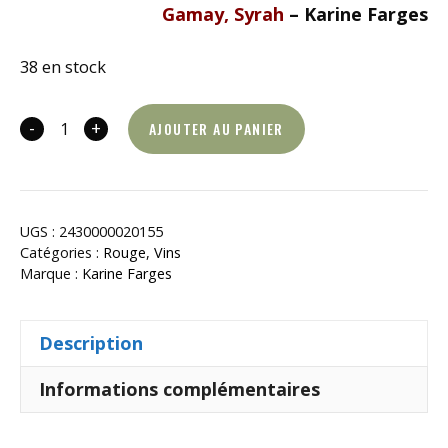
Gamay, Syrah
– Karine Farges
38 en stock
-
+
AJOUTER AU PANIER
quantité
de
Portrait
chimique
UGS :
2430000020155
d'un
Catégories :
Rouge
,
Vins
cerveau
Marque :
Karine Farges
amoureux
Description
Informations complémentaires