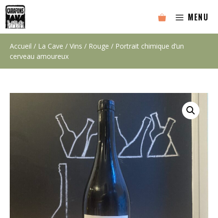
Aller
MENU
au
contenu
Accueil
/
La Cave
/
Vins
/
Rouge
/ Portrait chimique d’un
cerveau amoureux