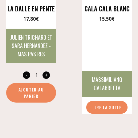
LA DALLE EN PENTE
CALA CALA BLANC
17,80
€
15,50
€
JULIEN TRICHARD ET
SARA HERNANDEZ -
MAS PAS RES
-
+
quantité
MASSIMILIANO
de
CALABRETTA
AJOUTER AU
La
PANIER
dalle
LIRE LA SUITE
en
pente