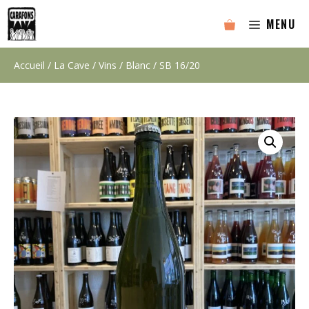
Aller
MENU
au
contenu
Accueil
/
La Cave
/
Vins
/
Blanc
/ SB 16/20