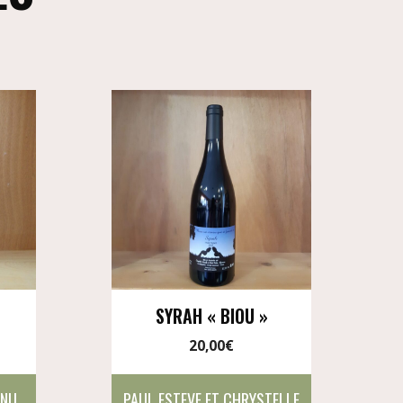
SYRAH « BIOU »
20,00
€
ANU
PAUL ESTEVE ET CHRYSTELLE