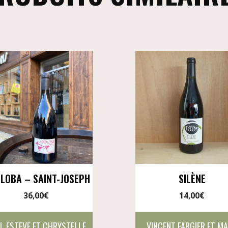
LOBA – SAINT-JOSEPH
SILÈNE
36,00
€
14,00
€
L ESTEVE ET CHRYSTELLE
VINCENT FARGIER ET M