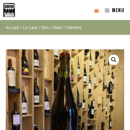
Aller
MENU
au
contenu
Accueil
/
La Cave
/
Vins
/
Blanc
/ Minette