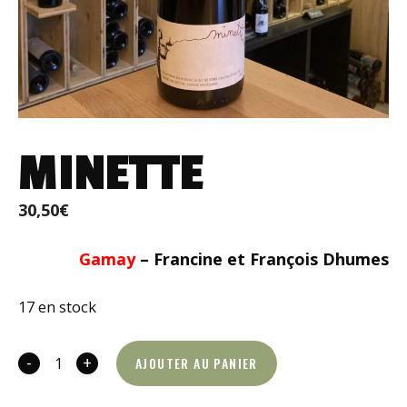
MINETTE
30,50
€
Gamay
–
Francine et François Dhumes
17 en stock
-
+
AJOUTER AU PANIER
quantité
de