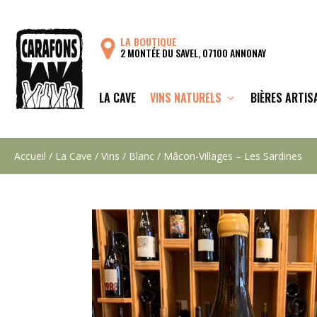
Aller
au
LA BOUTIQUE
contenu
2 MONTÉE DU SAVEL, 07100 ANNONAY
LA CAVE
VINS NATURELS
BIÈRES ARTIS
Accueil
/
La Cave
/
Vins
/
Blanc
/ Mâcon-Villages – Les Sardines