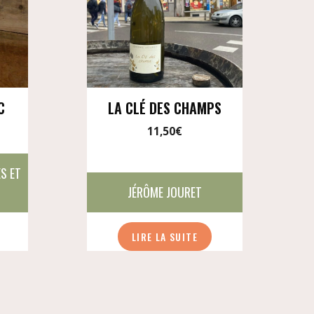
C
LA CLÉ DES CHAMPS
11,50
€
ES ET
JÉRÔME JOURET
LIRE LA SUITE