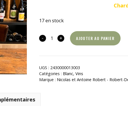
Char
17 en stock
-
+
AJOUTER AU PANIER
quantité
de
Mâcon-
Villages
UGS :
2430000013003
-
Catégories :
Blanc
,
Vins
Les
Marque :
Nicolas et Antoine Robert - Robert-
Sardines
mplémentaires