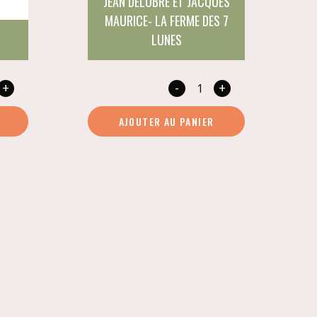
JEAN DELOBRE ET JACQUES
MAURICE- LA FERME DES 7
LUNES
+
-
+
é
quantité
de
AJOUTER AU PANIER
Glou