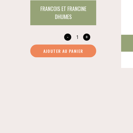
FRANCOIS ET FRANCINE
DHUMES
-
+
quantité
de
AJOUTER AU PANIER
Jus
de
vilain