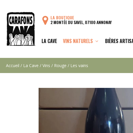
Aller
au
LA BOUTIQUE
contenu
2 MONTÉE DU SAVEL, 07100 ANNONAY
LA CAVE
VINS NATURELS
BIÈRES ARTIS
Accueil
/
La Cave
/
Vins
/
Rouge
/ Les vains