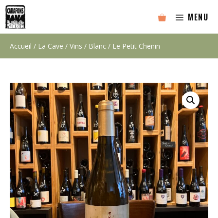
Aller
MENU
au
contenu
Accueil
/
La Cave
/
Vins
/
Blanc
/ Le Petit Chenin