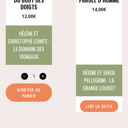
DOIGTS
14,00
€
12,00
€
HÉLÈNE ET
CHRISTOPHE COMTE -
LE DOMAINE DES
VIGNEAUX
RÉGINE ET SERGE
-
+
quantité
PELLEGRINI - LA
de
GRANGE LOUISET
AJOUTER AU
Du
PANIER
bout
LIRE LA SUITE
des
doigts