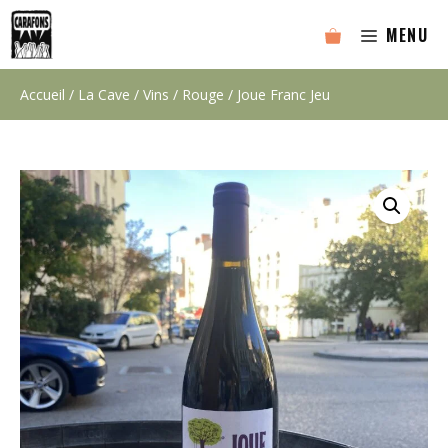
Aller
MENU
au
contenu
Accueil
/
La Cave
/
Vins
/
Rouge
/ Joue Franc Jeu