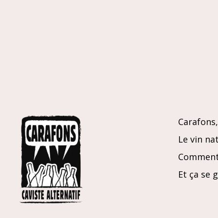
Carafons, 
Le vin nat
Comment 
Et ça se 