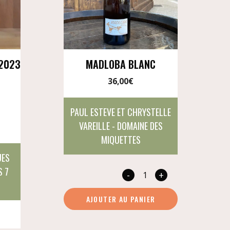
 2023
MADLOBA BLANC
36,00
€
PAUL ESTEVE ET CHRYSTELLE
VAREILLE - DOMAINE DES
MIQUETTES
UES
S 7
-
+
quantité
de
AJOUTER AU PANIER
Madloba
blanc