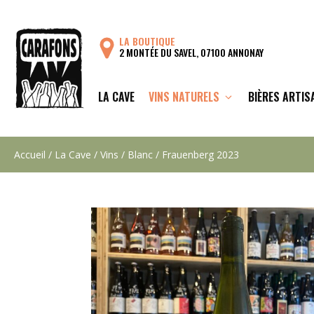
Aller
au
LA BOUTIQUE
contenu
2 MONTÉE DU SAVEL, 07100 ANNONAY
LA CAVE
VINS NATURELS
BIÈRES ARTIS
Accueil
/
La Cave
/
Vins
/
Blanc
/ Frauenberg 2023