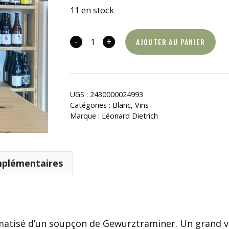
11 en stock
-
+
AJOUTER AU PANIER
quantité
de
Frauenberg
2023
UGS :
2430000024993
Catégories :
Blanc
,
Vins
Marque :
Léonard Dietrich
mplémentaires
omatisé d’un soupçon de Gewurztraminer. Un grand v