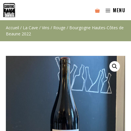
Aller
MENU
au
contenu
Accueil
/
La Cave
/
Vins
/
Rouge
/ Bourgogne Hautes-Côtes de
Beaune 2022