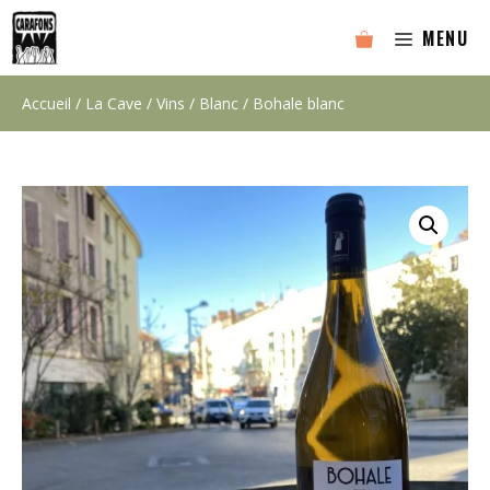
Aller
MENU
au
contenu
Accueil
/
La Cave
/
Vins
/
Blanc
/ Bohale blanc