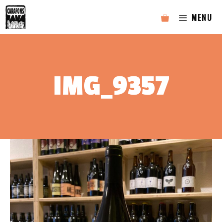
Aller
MENU
au
contenu
IMG_9357