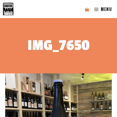
Aller
MENU
au
contenu
IMG_7650