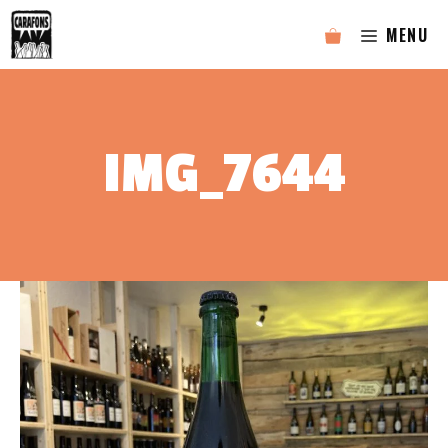
Aller
MENU
au
contenu
IMG_7644