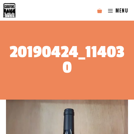
Aller
MENU
au
contenu
20190424_11403
0