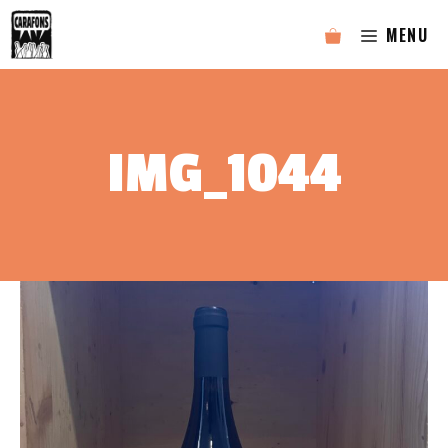
Aller
MENU
au
contenu
IMG_1044