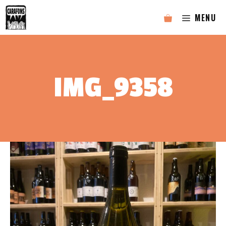
Aller
MENU
au
contenu
IMG_9358