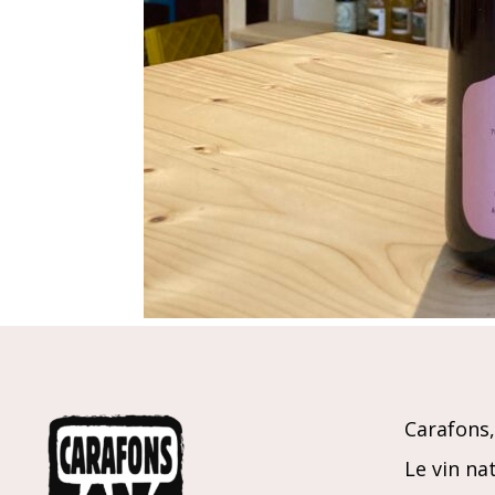
Carafons, 
Le vin nat