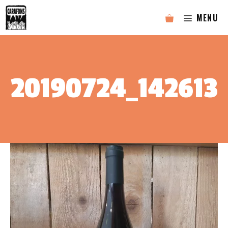
Aller
MENU
au
contenu
20190724_142613